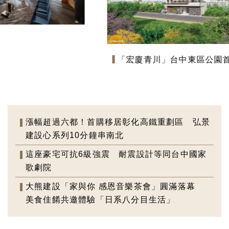
「宏廈青川」台中東區公園首席，
攜手35年甲級營造，打造2房2衛
新作
漲幅超過六都！首購移居彰化高鐵重劃區 弘景
建設心系列10分鐘串南北
這座豪宅可抗6級強震 耐震設計等同台中國家
歌劇院
大熊建設「家與你 感恩音樂茶會」圓滿落幕
美食佳餚共邀體驗「日系八分目生活」