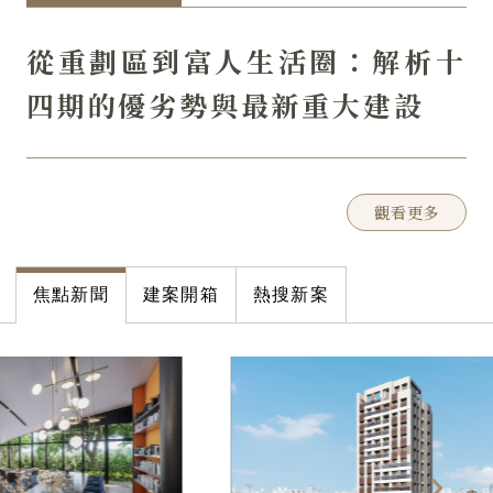
圈｜36坪大3房
彰師大捷運G22新地標——坤育
從重劃區到富人生活圈：解析十
【師大苑】開工動土典禮圓滿
四期的優劣勢與最新重大建設
觀看更多
觀看更多
觀看更多
觀看更多
焦點新聞
建案開箱
熱搜新案