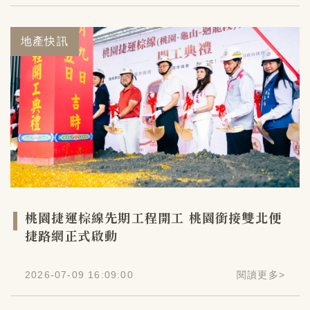
地產快訊
桃園捷運棕線先期工程開工 桃園銜接雙北便
捷路網正式啟動
2026-07-09 16:09:00
閱讀更多
>