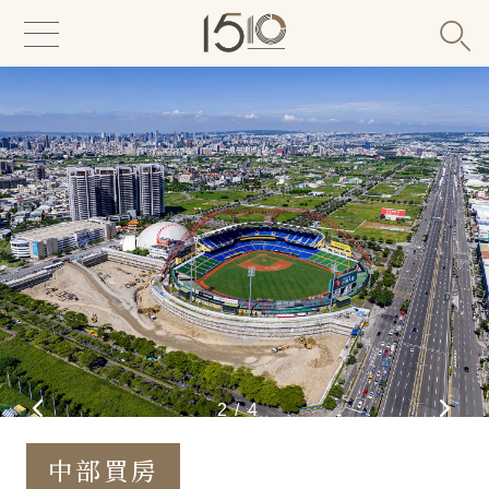
1510 房產一五一十説｜掌握趨勢．洞察前線
熱搜新案
2
/
4
富宇建設新案專區：1388萬
開工動土
中部買房
聚佳豐美｜4字頭住進14期生活
起，下樓即逢甲，精奢宅2房2衛