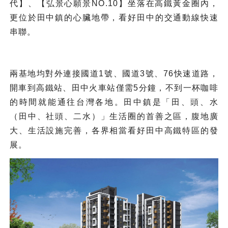
代】、【弘景心願景NO.10】坐落在高鐵黃金圈內，
更位於田中鎮的心臟地帶，看好田中的交通動線快速
串聯。
兩基地均對外連接國道1號、國道3號、76快速道路，
開車到高鐵站、田中火車站僅需5分鐘，不到一杯咖啡
的時間就能通往台灣各地。田中鎮是「田、頭、水
（田中、社頭、二水）」生活圈的首善之區，腹地廣
大、生活設施完善，各界相當看好田中高鐵特區的發
展。