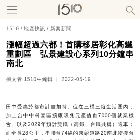
1510 / 地產快訊 / 新案新聞
漲幅超過六都！首購移居彰化高鐵
重劃區 弘景建設心系列10分鐘串
南北
撰文者 1510中編輯 ｜ 2022-05-19
田中受惠於都市計畫加持、位在三橫三縱生活圈內，
加上台中中科園區擴廠吸兆元產值創7000個就業機
會、以及2029年預計雙鐵（高鐵、台鐵共構）通車；
而全長28公里，串聯台74線的東彰道路20南北銜接台