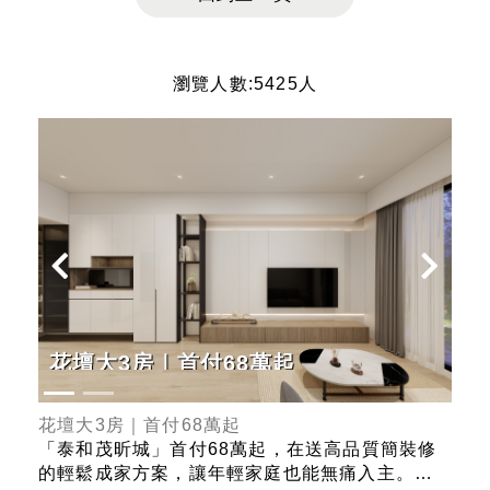
瀏覽人數:5425人
花壇大3房｜首付68萬起
G
正
花壇大3房｜首付68萬起
Ge
史上
「泰和茂昕城」首付68萬起，在送高品質簡裝修
「熊
ER
的輕鬆成家方案，讓年輕家庭也能無痛入主。產
的里