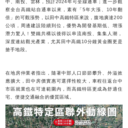
中、南投、雲林，預計2024年可全線通車；進一步觀
察全台高鐵站自通車以來，素有「5年大漲、10年翻
倍」的可觀漲勢，以田中高鐵特區來說，腹地廣達200
公頃，周邊建設陸續到位，優勢為開發基期低、增漲
潛力驚人！雙鐵共構以後得以串流南投、集集人潮，
深度連結觀光產業，尤其田中高鐵10分鐘黃金圈更是
搶手地段。
在地房仲業者指出，隨著中部人口節節攀升、外溢效
應擴大，田中房價實惠可選擇性較大，車程往返台中
市區就業也在可達範圍內，而高鐵特區更成為舒適住
宅、便捷交通融合的優質區域。