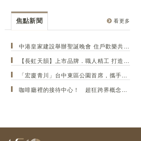
果總
品規劃有2-3房，且強調戶戶邊間、採光極大化的
在台
總
優勢，確保每個空間都能享受充足的自然光線與
部 
美
良好的通風。入主「昕城」，您不僅擁有一個新
部、
焦點新聞
看更多
視野
家，更是直接升級一個高品質、高採光、高效率
學」
的精緻生活！
和規
中港皇家建設舉辦聖誕晚會 住戶歡樂共聚 極光大2房成菁英首選
【長虹天韻】上市品牌．職人精工 打造港區 高規格精品建築
「宏廈青川」台中東區公園首席，攜手35年甲級營造，打造2房2衛新作
咖啡廳裡的接待中心！ 超狂跨界概念店「大熊建設＆跨蒔咖啡」 共享空間「買房先來杯咖啡」