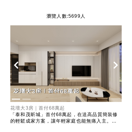
瀏覽人數:5699人
Gensler 新作｜馬禮遜美國學校
花
正首排
Gensler 新作｜馬禮遜美國學校正首排
花
裝修
「熊圖敘・DOS」的誕生，標誌著台灣住宅史上
「
。產
的里程碑——由全球頂尖建築事務所 GENSLER
的
大化的
在台灣設計的第一件住宅作品！ 作品涵蓋蘋果總
品