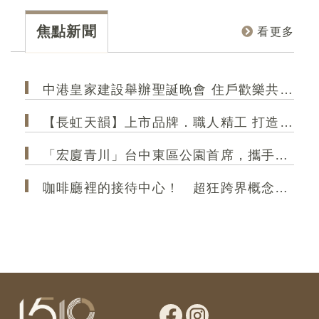
線與
部 Apple Park、Facebook 總部、輝達矽谷總
優
個新
部、ADOBE總部等無數經典。團隊以「機能美
良
焦點新聞
看更多
效率
學」與「永續設計」聞名，未來將國際級的視野
家
和規格帶入您的家。
的
中港皇家建設舉辦聖誕晚會 住戶歡樂共聚 極光大2房成菁英首選
【長虹天韻】上市品牌．職人精工 打造港區 高規格精品建築
「宏廈青川」台中東區公園首席，攜手35年甲級營造，打造2房2衛新作
咖啡廳裡的接待中心！ 超狂跨界概念店「大熊建設＆跨蒔咖啡」 共享空間「買房先來杯咖啡」