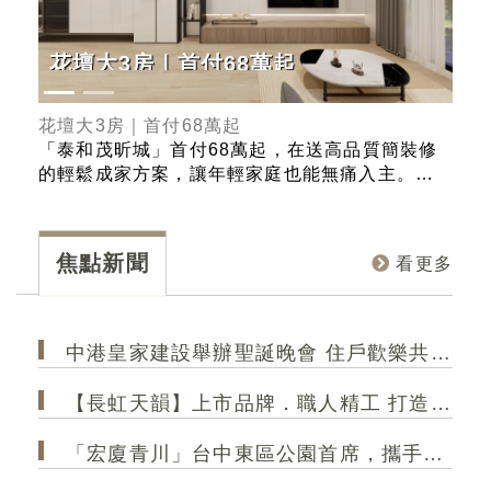
花壇大3房｜首付68萬起
G
正
花壇大3房｜首付68萬起
Ge
史上
「泰和茂昕城」首付68萬起，在送高品質簡裝修
「熊
ER
的輕鬆成家方案，讓年輕家庭也能無痛入主。產
的里
果總
品規劃有2-3房，且強調戶戶邊間、採光極大化的
在台
總
優勢，確保每個空間都能享受充足的自然光線與
部 
美
良好的通風。入主「昕城」，您不僅擁有一個新
部、
焦點新聞
看更多
視野
家，更是直接升級一個高品質、高採光、高效率
學」
的精緻生活！
和規
中港皇家建設舉辦聖誕晚會 住戶歡樂共聚 極光大2房成菁英首選
【長虹天韻】上市品牌．職人精工 打造港區 高規格精品建築
「宏廈青川」台中東區公園首席，攜手35年甲級營造，打造2房2衛新作