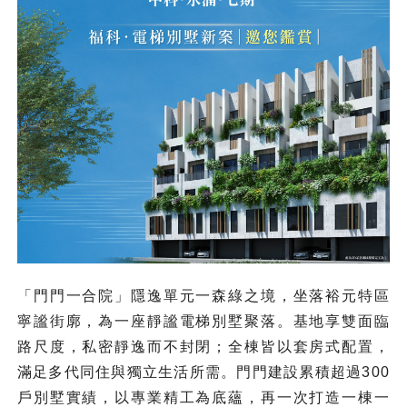
「門門一合院」隱逸單元一森綠之境，坐落裕元特區
寧謐街廓，為一座靜謐電梯別墅聚落。基地享雙面臨
路尺度，私密靜逸而不封閉；全棟皆以套房式配置，
滿足多代同住與獨立生活所需。門門建設累積超過300
戶別墅實績，以專業精工為底蘊，再一次打造一棟一