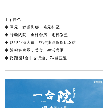
本案特色：
◆ 單元一靜謐街廓．裕元特區
◆ 綠馥闊院．全棟套房．電梯別墅
◆ 轉徑台灣大道，微步捷運藍線B12站
◆ 近福科商圈，美食、生活豐匯
◆ 微距國1台中交流道、74雙匝道