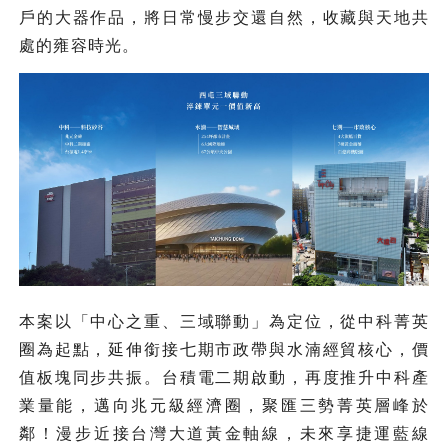
戶的大器作品，將日常慢步交還自然，收藏與天地共
處的雍容時光。
本案以「中心之重、三域聯動」為定位，從中科菁英
圈為起點，延伸銜接七期市政帶與水湳經貿核心，價
值板塊同步共振。台積電二期啟動，再度推升中科產
業量能，邁向兆元級經濟圈，聚匯三勢菁英層峰於
鄰！漫步近接台灣大道黃金軸線，未來享捷運藍線