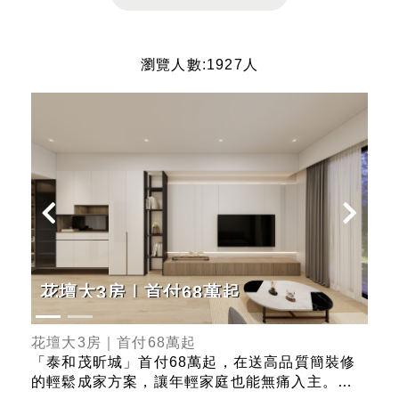
瀏覽人數:1927人
花壇大3房｜首付68萬起
G
正
花壇大3房｜首付68萬起
Gen
上
「泰和茂昕城」首付68萬起，在送高品質簡裝修
「熊
ER
的輕鬆成家方案，讓年輕家庭也能無痛入主。產
的里