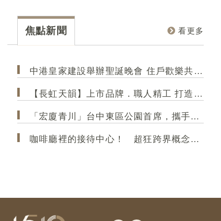
總
品規劃有2-3房，且強調戶戶邊間、採光極大化的
在台
總
優勢，確保每個空間都能享受充足的自然光線與
部 A
美
良好的通風。入主「昕城」，您不僅擁有一個新
部、
焦點新聞
看更多
野
家，更是直接升級一個高品質、高採光、高效率
學」
的精緻生活！
和規
中港皇家建設舉辦聖誕晚會 住戶歡樂共聚 極光大2房成菁英首選
【長虹天韻】上市品牌．職人精工 打造港區 高規格精品建築
「宏廈青川」台中東區公園首席，攜手35年甲級營造，打造2房2衛新作
咖啡廳裡的接待中心！ 超狂跨界概念店「大熊建設＆跨蒔咖啡」 共享空間「買房先來杯咖啡」