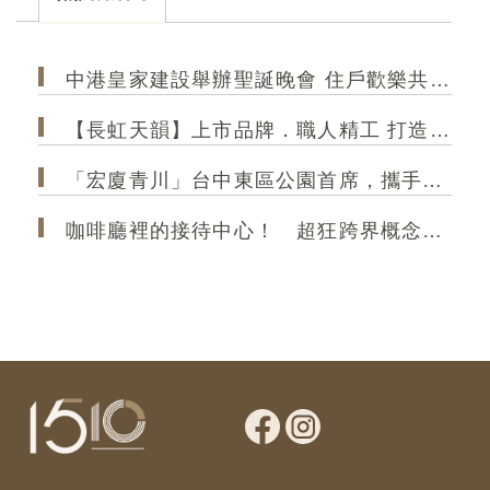
的精緻生活！
和規
中港皇家建設舉辦聖誕晚會 住戶歡樂共聚 極光大2房成菁英首選
【長虹天韻】上市品牌．職人精工 打造港區 高規格精品建築
「宏廈青川」台中東區公園首席，攜手35年甲級營造，打造2房2衛新作
咖啡廳裡的接待中心！ 超狂跨界概念店「大熊建設＆跨蒔咖啡」 共享空間「買房先來杯咖啡」