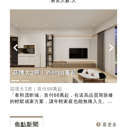
瀏覽人數:人
花壇大3房｜首付68萬起
G
正
花壇大3房｜首付68萬起
Ge
史上
「泰和茂昕城」首付68萬起，在送高品質簡裝修
「熊
ER
的輕鬆成家方案，讓年輕家庭也能無痛入主。產
的里
果總
品規劃有2-3房，且強調戶戶邊間、採光極大化的
在台
總
優勢，確保每個空間都能享受充足的自然光線與
部 
美
良好的通風。入主「昕城」，您不僅擁有一個新
部、
焦點新聞
看更多
視野
家，更是直接升級一個高品質、高採光、高效率
學」