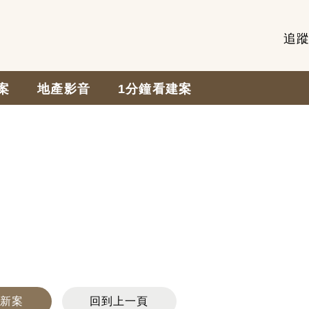
追
案
地產影音
1分鐘看建案
搜新案
回到上一頁