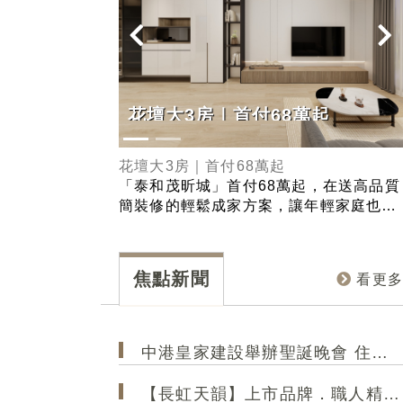
｜馬禮遜美國學校
花壇大3房｜首付68萬起
遜美國學校正首排
花壇大3房｜首付68萬起
生，標誌著台灣住
「泰和茂昕城」首付68萬起，在送高品質
全球頂尖建築事務
簡裝修的輕鬆成家方案，讓年輕家庭也能
灣設計的第一件住宅
無痛入主。產品規劃有2-3房，且強調戶
pple Park、
戶邊間、採光極大化的優勢，確保每個空
達矽谷總部、
間都能享受充足的自然光線與良好的通
焦點新聞
看更多
典。團隊以「機能
風。入主「昕城」，您不僅擁有一個新
聞名，未來將國際
家，更是直接升級一個高品質、高採光、
的家。
高效率的精緻生活！
中港皇家建設舉辦聖誕晚會 住戶歡樂共聚 極光大2房成菁英首選
【長虹天韻】上市品牌．職人精工 打造港區 高規格精品建築