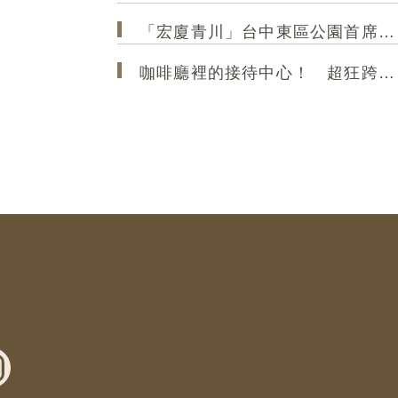
「宏廈青川」台中東區公園首席，攜手35年甲級營造，打造2房2衛新作
咖啡廳裡的接待中心！ 超狂跨界概念店「大熊建設＆跨蒔咖啡」 共享空間「買房先來杯咖啡」