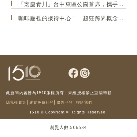
「宏廈青川」台中東區公園首席，攜手35年甲級營造，打造2房2衛新作
咖啡廳裡的接待中心！ 超狂跨界概念店「大熊建設＆跨蒔咖啡」 共享空間「買房先來杯咖啡」
此新聞內容皆為1510版權所有，未經授權禁止重製轉載
隱私權政策
建案免費刊登
廣告刊登
聯絡我們
1510 © Copyright All Rights Reserved.
瀏覽人數:506584