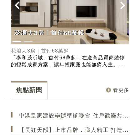
花壇大3房｜首付68萬起
G
正
花壇大3房｜首付68萬起
Ge
史上
「泰和茂昕城」首付68萬起，在送高品質簡裝修
「熊
ER
的輕鬆成家方案，讓年輕家庭也能無痛入主。產
的里
果總
品規劃有2-3房，且強調戶戶邊間、採光極大化的
在台
總
優勢，確保每個空間都能享受充足的自然光線與
部 
美
良好的通風。入主「昕城」，您不僅擁有一個新
部、
焦點新聞
看更多
視野
家，更是直接升級一個高品質、高採光、高效率
學」
的精緻生活！
和規
中港皇家建設舉辦聖誕晚會 住戶歡樂共聚 極光大2房成菁英首選
【長虹天韻】上市品牌．職人精工 打造港區 高規格精品建築