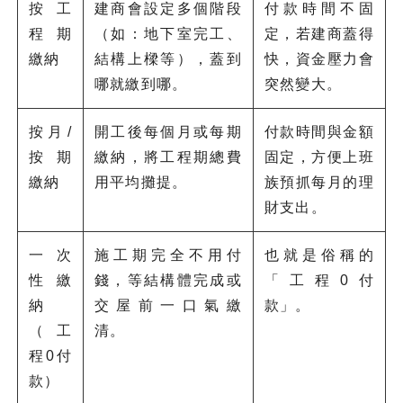
按工
建商會設定多個階段
付款時間不固
程期
（如：地下室完工、
定，若建商蓋得
繳納
結構上樑等），蓋到
快，資金壓力會
哪就繳到哪。
突然變大。
按月/
開工後每個月或每期
付款時間與金額
按期
繳納，將工程期總費
固定，方便上班
繳納
用平均攤提。
族預抓每月的理
財支出。
一次
施工期完全不用付
也就是俗稱的
性繳
錢，等結構體完成或
「工程0付
納
交屋前一口氣繳
款」。
（工
清。
程0付
款）