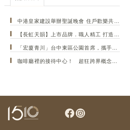
的精緻生活！
和規
中港皇家建設舉辦聖誕晚會 住戶歡樂共聚 極光大2房成菁英首選
【長虹天韻】上市品牌．職人精工 打造港區 高規格精品建築
「宏廈青川」台中東區公園首席，攜手35年甲級營造，打造2房2衛新作
咖啡廳裡的接待中心！ 超狂跨界概念店「大熊建設＆跨蒔咖啡」 共享空間「買房先來杯咖啡」