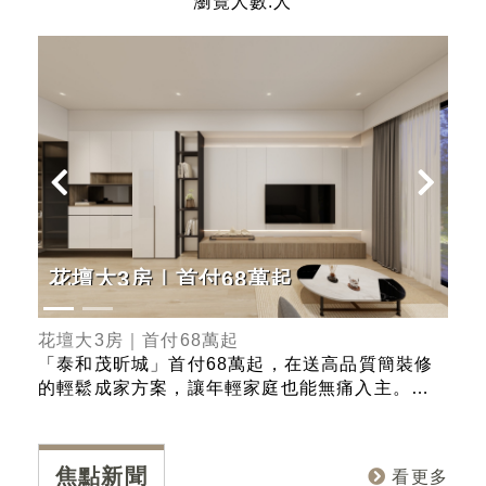
瀏覽人數:人
花壇大3房｜首付68萬起
G
正
花壇大3房｜首付68萬起
Ge
史上
「泰和茂昕城」首付68萬起，在送高品質簡裝修
「熊
ER
的輕鬆成家方案，讓年輕家庭也能無痛入主。產
的里
果總
品規劃有2-3房，且強調戶戶邊間、採光極大化的
在台
總
優勢，確保每個空間都能享受充足的自然光線與
部 
美
良好的通風。入主「昕城」，您不僅擁有一個新
部、
焦點新聞
看更多
視野
家，更是直接升級一個高品質、高採光、高效率
學」