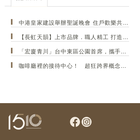
和規格帶入您的家。
的精
中港皇家建設舉辦聖誕晚會 住戶歡樂共聚 極光大2房成菁英首選
【長虹天韻】上市品牌．職人精工 打造港區 高規格精品建築
「宏廈青川」台中東區公園首席，攜手35年甲級營造，打造2房2衛新作
咖啡廳裡的接待中心！ 超狂跨界概念店「大熊建設＆跨蒔咖啡」 共享空間「買房先來杯咖啡」