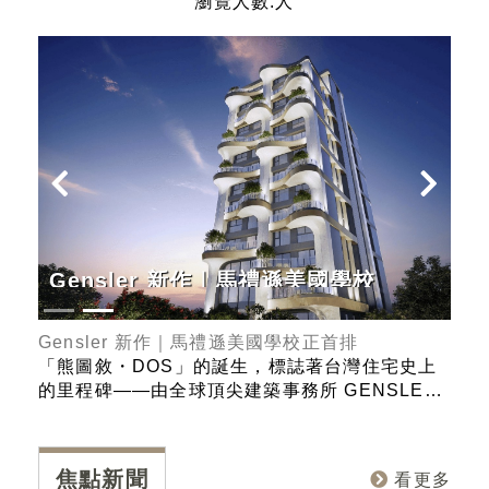
瀏覽人數:人
Gensler 新作｜馬禮遜美國學校
花
正首排
Gensler 新作｜馬禮遜美國學校正首排
花壇
裝修
「熊圖敘・DOS」的誕生，標誌著台灣住宅史上
「泰
。產
的里程碑——由全球頂尖建築事務所 GENSLER
的輕
化的
在台灣設計的第一件住宅作品！ 作品涵蓋蘋果總
品規
線與
部 Apple Park、Facebook 總部、輝達矽谷總
優勢
個新
部、ADOBE總部等無數經典。團隊以「機能美
良好
焦點新聞
看更多
效率
學」與「永續設計」聞名，未來將國際級的視野
家，