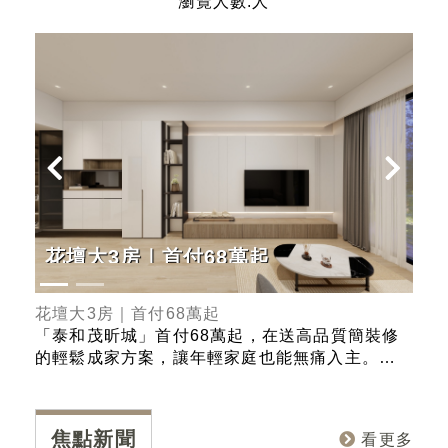
瀏覽人數:人
花壇大3房｜首付68萬起
G
正
花壇大3房｜首付68萬起
Ge
史上
「泰和茂昕城」首付68萬起，在送高品質簡裝修
「熊
ER
的輕鬆成家方案，讓年輕家庭也能無痛入主。產
的里
果總
品規劃有2-3房，且強調戶戶邊間、採光極大化的
在台
總
優勢，確保每個空間都能享受充足的自然光線與
部 
美
良好的通風。入主「昕城」，您不僅擁有一個新
部、
焦點新聞
看更多
視野
家，更是直接升級一個高品質、高採光、高效率
學」