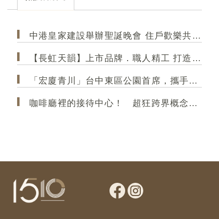
的精緻生活！
和規
中港皇家建設舉辦聖誕晚會 住戶歡樂共聚 極光大2房成菁英首選
【長虹天韻】上市品牌．職人精工 打造港區 高規格精品建築
「宏廈青川」台中東區公園首席，攜手35年甲級營造，打造2房2衛新作
咖啡廳裡的接待中心！ 超狂跨界概念店「大熊建設＆跨蒔咖啡」 共享空間「買房先來杯咖啡」